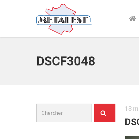
DSCF3048
Chercher
13 m
:
DS