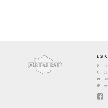
NOUS
4 r
03 
con
www